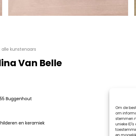
jk alle kunstenaars
lina Van Belle
55 Buggenhout
Om de best
om informat
stemmen me
hilderen en keramiek
unieke ID's
toestemmin
en mogelij