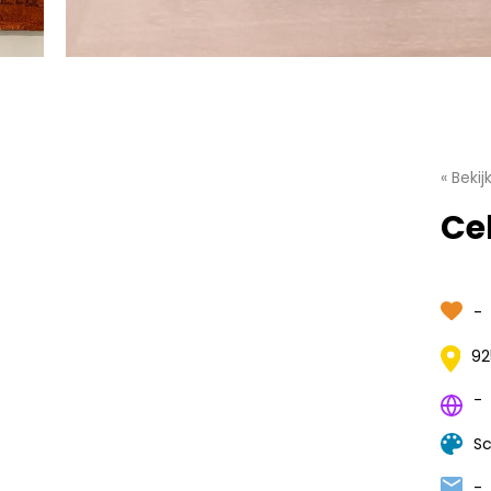
« Beki
Ce
-
92
-
Sc
-