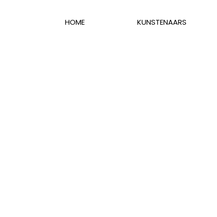
HOME
KUNSTENAARS
Mieke Fleurackers
Schilderkunst