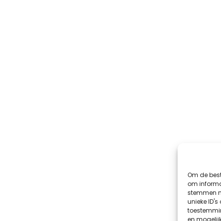
Om de best
om informat
stemmen me
unieke ID's
toestemmin
en mogelij